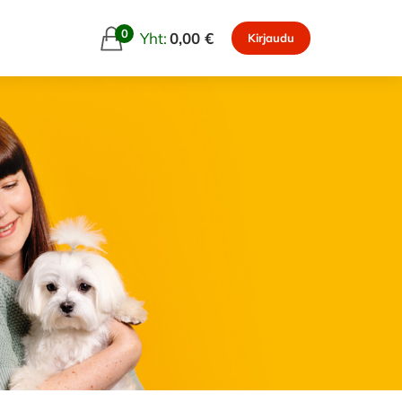
0
Yht:
0,00 €
Kirjaudu