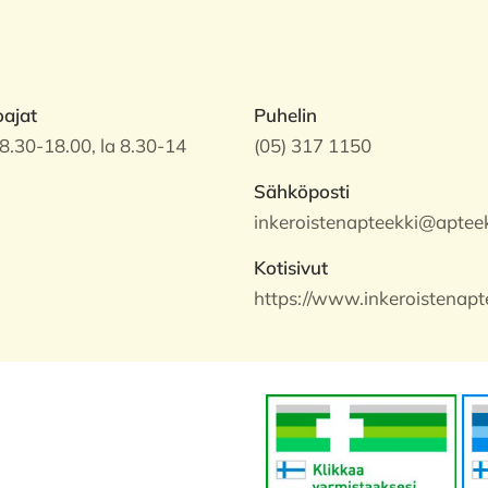
oajat
Puhelin
8.30-18.00, la 8.30-14
(05) 317 1150
Sähköposti
inkeroistenapteekki@apteek
Kotisivut
https://www.inkeroistenapte