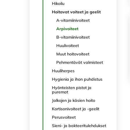
Hikoilu
Hoitavat voiteet ja geelit
A-vitamiinivoiteet
Arpivoiteet
B-vitamiinivoiteet
Huulivoiteet
Muut hoitovoiteet
Pehmentävät valmisteet
Huuliherpes
Hygienia ja ihon puhdistus
Hyönteisten pistot ja
puremat
Jalkojen ja käsien hoito
Kortisonivoiteet ja -geelit
Perusvoiteet
Sieni- ja bakteeritulehdukset