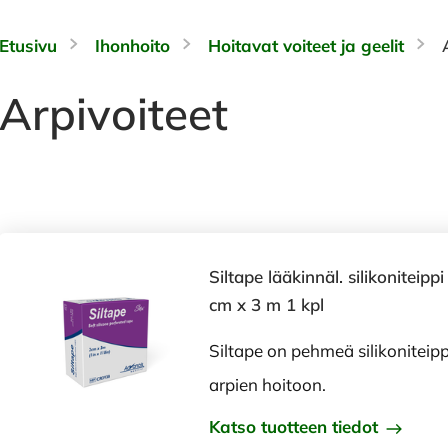
Etusivu
Ihonhoito
Hoitavat voiteet ja geelit
Arpivoiteet
Siltape lääkinnäl. silikoniteippi
cm x 3 m 1 kpl
Siltape on pehmeä silikoniteipp
arpien hoitoon.
Katso tuotteen tiedot