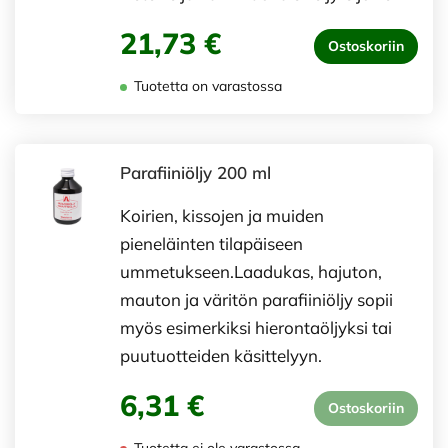
21,73 €
Ostoskoriin
Tuotetta on varastossa
Parafiiniöljy 200 ml
Koirien, kissojen ja muiden
pieneläinten tilapäiseen
ummetukseen.Laadukas, hajuton,
mauton ja väritön parafiiniöljy sopii
myös esimerkiksi hierontaöljyksi tai
puutuotteiden käsittelyyn.
6,31 €
Ostoskoriin