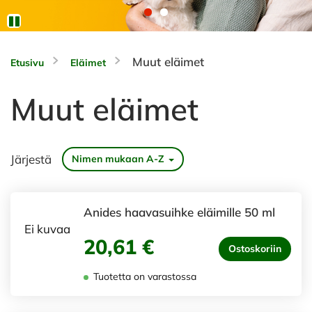
Muut eläimet
Etusivu
Eläimet
Muut eläimet
Järjestä
Nimen mukaan A-Z
Anides haavasuihke eläimille 50 ml
Ei kuvaa
20,61 €
Ostoskoriin
Tuotetta on varastossa