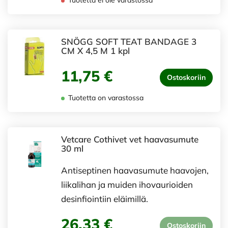
Tuotetta ei ole varastossa
SNÖGG SOFT TEAT BANDAGE 3
CM X 4,5 M 1 kpl
11,75 €
Ostoskoriin
Tuotetta on varastossa
Vetcare Cothivet vet haavasumute
30 ml
Antiseptinen haavasumute haavojen,
liikalihan ja muiden ihovaurioiden
desinfiointiin eläimillä.
26,33 €
Ostoskoriin