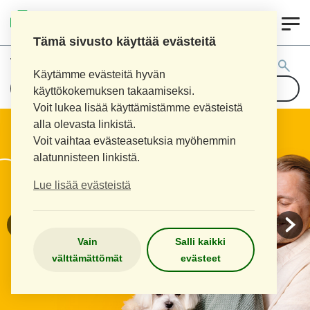
0
KOUVOLAN 10.
INKEROISTEN APTEEKKI
Tämä sivusto käyttää evästeitä
Tuotehaku:
Käytämme evästeitä hyvän
käyttökokemuksen takaamiseksi.
Voit lukea lisää käyttämistämme evästeistä
alla olevasta linkistä.
Voit vaihtaa evästeasetuksia myöhemmin
alatunnisteen linkistä.
Lue lisää evästeistä
Vain
Salli kaikki
välttämättömät
evästeet