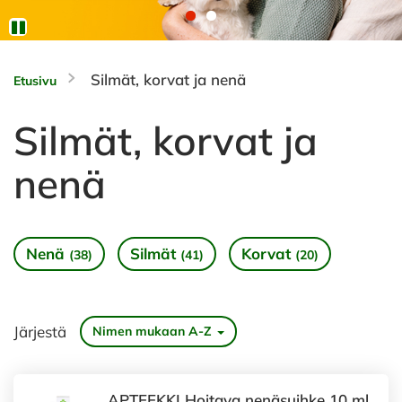
Silmät, korvat ja nenä
Etusivu
Silmät, korvat ja
nenä
Nenä
Silmät
Korvat
(38)
(41)
(20)
Järjestä
Nimen mukaan A-Z
APTEEKKI Hoitava nenäsuihke 10 ml