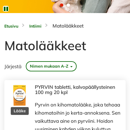
Matolääkkeet
Etusivu
Intiimi
Matolääkkeet
Järjestä
Nimen mukaan A-Z
PYRVIN tabletti, kalvopäällysteinen
100 mg 20 kpl
Pyrvin on kihomatolääke, joka tehoaa
Lääke
kihomatoihin jo kerta-annoksena. Sen
vaikuttava aine on pyrviini. Hoidon
uusiminen kahden viikon kuluttua