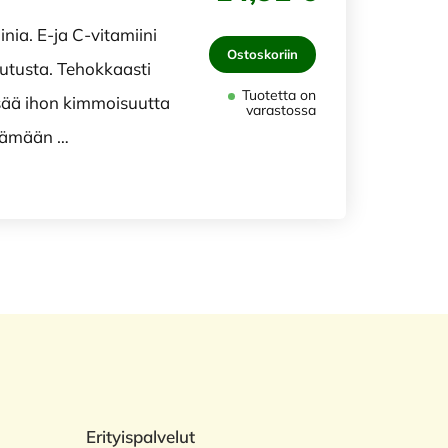
inia. E-ja C-vitamiini
Ostoskoriin
utusta. Tehokkaasti
Tuotetta on
sää ihon kimmoisuutta
varastossa
ttämään …
Erityispalvelut