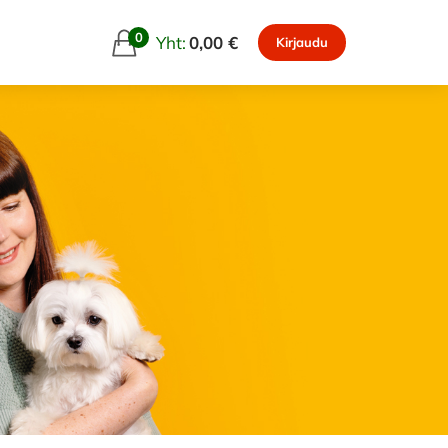
0
Yht:
0,00 €
Kirjaudu