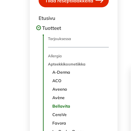
Tilaa reseptilääkkeitä
Etusivu
Tuotteet
Tarjouksessa
Allergia
Apteekkikosmetiikka
A-Derma
ACO
Aveeno
Avène
Bellavita
CeraVe
Favora