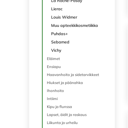
La Roche-Posay
Lierac
Louis Widmer
Muu apteekkikosmetiikka
Puhdas+
Sebamed
Vichy
Eläimet
Ensiapu
Haavanhoito ja sidetarvikkeet
Hiukset ja päänahka
Ihonhoito
Intiimi
Kipu ja flunssa
Lapset, äidit ja raskaus
Liikunta ja urheilu