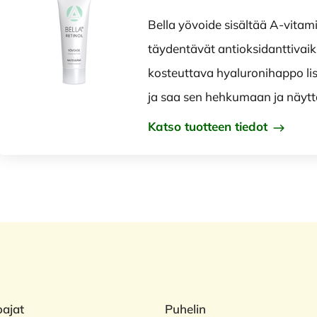
Bella yövoide sisältää A-vitami
täydentävät antioksidanttivaik
kosteuttava hyaluronihappo li
ja saa sen hehkumaan ja näy
Katso tuotteen tiedot
oajat
Puhelin