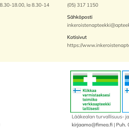
8.30-18.00, la 8.30-14
(05) 317 1150
Sähköposti
inkeroistenapteekki@apteek
Kotisivut
https://www.inkeroistenapte
Lääkealan turvallisuus- j
a
kirjaamo@fimea.fi
|
Puh. 