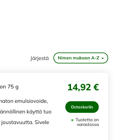
Järjestä
Nimen mukaan A-Z
14,92 €
ton 75 g
amaton emulsiovoide,
Ostoskoriin
äännöllinen käyttö tuo
Tuotetta on
joustavuutta. Sivele
varastossa