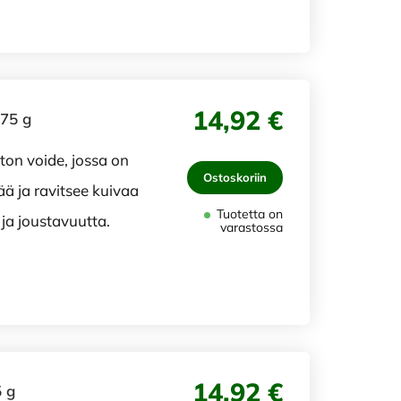
14,92 €
 75 g
ton voide, jossa on
Ostoskoriin
ää ja ravitsee kuivaa
Tuotetta on
ja joustavuutta.
varastossa
14,92 €
 g