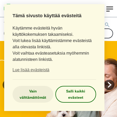
0
KOUVOLAN 10.
INKEROISTEN APTEEKKI
Tämä sivusto käyttää evästeitä
Tuotehaku:
Käytämme evästeitä hyvän
käyttökokemuksen takaamiseksi.
Voit lukea lisää käyttämistämme evästeistä
alla olevasta linkistä.
Voit vaihtaa evästeasetuksia myöhemmin
alatunnisteen linkistä.
Lue lisää evästeistä
Vain
Salli kaikki
välttämättömät
evästeet