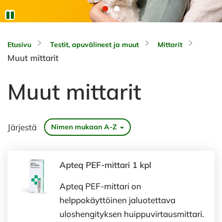
Etusivu
Testit, apuvälineet ja muut
Mittarit
Muut mittarit
Muut mittarit
Järjestä
Nimen mukaan A-Z
Apteq PEF-mittari 1 kpl
Apteq PEF-mittari on
helppokäyttöinen jaluotettava
uloshengityksen huippuvirtausmittari.