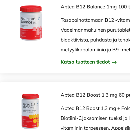
Apteq B12 Balance 1mg 100 t
Tasapainottamaan B12 -vitamii
Vadelmanmakuinen purutablett
bioaktiivista, puhdasta ja teho
metyylikobalamiinia ja B9 -mety
Katso tuotteen tiedot
Apteq B12 Boost 1,3 mg 60 p
Apteq B12 Boost 1,3 mg + Fol
Biotiini-CJaksamisen tueksi ja
vitamiinin tarpeeseen. Appels