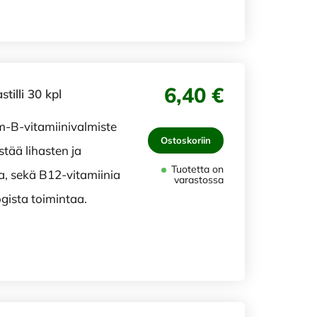
6,40 €
illi 30 kpl
-B-vitamiinivalmiste
Ostoskoriin
tää lihasten ja
Tuotetta on
, sekä B12-vitamiinia
varastossa
gista toimintaa.