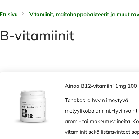
Etusivu
Vitamiinit, maitohappobakteerit ja muut rav
B-vitamiinit
Ainoa B12-vitamiini 1mg 100
Tehokas ja hyvin imeytyvä
metyylikobalamiini.Hyvinvointia
aromi- tai makeutusaineita. K
vitamiinit sekä lisäravinteet sopi