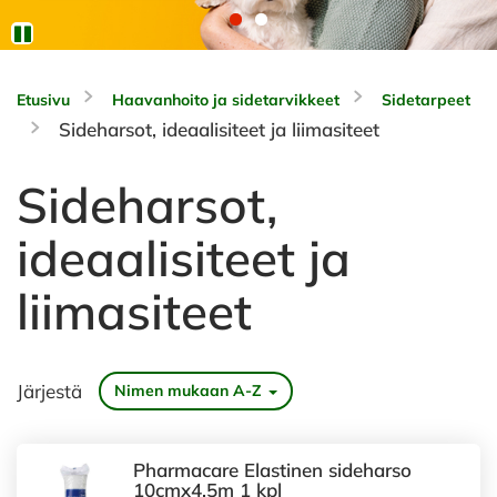
Etusivu
Haavanhoito ja sidetarvikkeet
Sidetarpeet
Sideharsot, ideaalisiteet ja liimasiteet
Sideharsot,
ideaalisiteet ja
liimasiteet
Järjestä
Nimen mukaan A-Z
Pharmacare Elastinen sideharso
10cmx4,5m 1 kpl