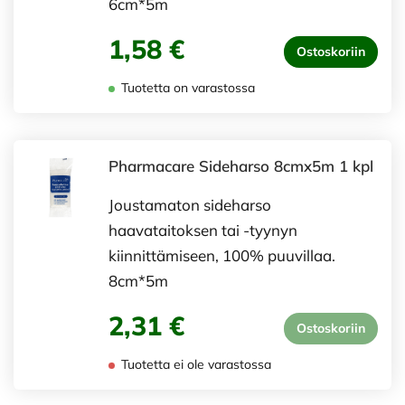
6cm*5m
1,58 €
Ostoskoriin
Tuotetta on varastossa
Pharmacare Sideharso 8cmx5m 1 kpl
Joustamaton sideharso
haavataitoksen tai -tyynyn
kiinnittämiseen, 100% puuvillaa.
8cm*5m
2,31 €
Ostoskoriin
Tuotetta ei ole varastossa