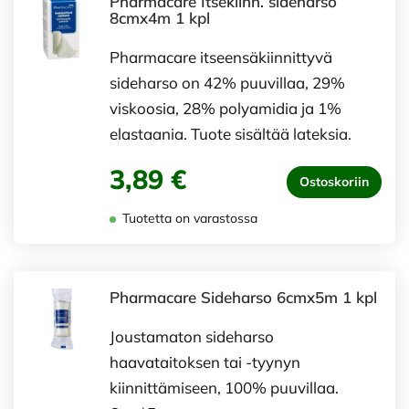
Pharmacare Itsekiinn. sideharso
8cmx4m 1 kpl
Pharmacare itseensäkiinnittyvä
sideharso on 42% puuvillaa, 29%
viskoosia, 28% polyamidia ja 1%
elastaania. Tuote sisältää lateksia.
3,89 €
Ostoskoriin
Tuotetta on varastossa
Pharmacare Sideharso 6cmx5m 1 kpl
Joustamaton sideharso
haavataitoksen tai -tyynyn
kiinnittämiseen, 100% puuvillaa.