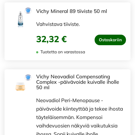
Vichy Mineral 89 tiiviste 50 ml
Vahvistava tiiviste.
32,32 €
Ostoskoriin
Tuotetta on varastossa
Vichy Neovadiol Compensating
Complex -päivävoide kuivalle iholle
50 ml
Neovadiol Peri-Menopause -
päivävoide kiinteyttää ja tekee ihosta
täyteläisemmän. Kompensoi
vaihdevuosien näkyviä vaikutuksia
ihossa. Sopii kuivalle iholle.