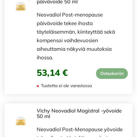
päivävoide 50 ml
Neovadiol Post-menopause
päivävoide tekee ihosta
täyteläisemmän, kiinteyttää sekä
kompensoi vaihdevuosien
aiheuttamia näkyviä muutoksia
ihossa.
53,14 €
Ostoskoriin
Tuotetta ei ole varastossa
Vichy Neovadiol Magistral -yövoide
50 ml
Neovadiol Post-Menopause yövoide