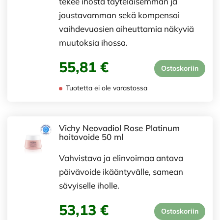
tekee ihosta täyteläisemmän ja
joustavamman sekä kompensoi
vaihdevuosien aiheuttamia näkyviä
muutoksia ihossa.
55,81 €
Ostoskoriin
Tuotetta ei ole varastossa
Vichy Neovadiol Rose Platinum
hoitovoide 50 ml
Vahvistava ja elinvoimaa antava
päivävoide ikääntyvälle, samean
sävyiselle iholle.
53,13 €
Ostoskoriin