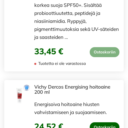
korkea suoja SPF50+. Sisältää
probioottiuutetta, peptidejä ja
niasiiniamidia. Ryppyjä,
pigmenttimuutoksia sekä UV-säteiden
ja saasteiden …
33,45 €
Ostoskoriin
Tuotetta ei ole varastossa
Vichy Dercos Energising hoitoaine
200 ml
Energisoiva hoitoaine hiusten
vahvistamiseen ja suojaamiseen.
24,52 €
Ostoskoriin