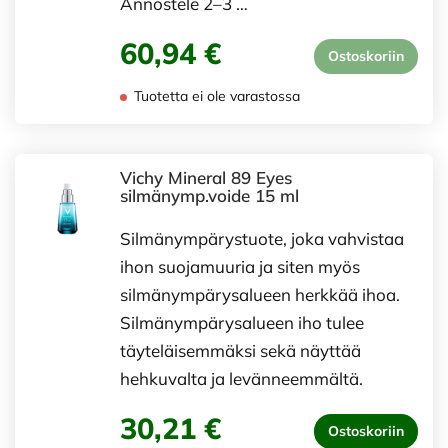
Annostele 2–3 …
60,94 €
Ostoskoriin
Tuotetta ei ole varastossa
Vichy Mineral 89 Eyes
silmänymp.voide 15 ml
Silmänympärystuote, joka vahvistaa
ihon suojamuuria ja siten myös
silmänympärysalueen herkkää ihoa.
Silmänympärysalueen iho tulee
täyteläisemmäksi sekä näyttää
hehkuvalta ja levänneemmältä.
30,21 €
Ostoskoriin