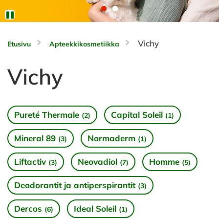
Vichy
Etusivu
Apteekkikosmetiikka
Vichy
Pureté Thermale
Capital Soleil
(2)
(1)
Mineral 89
Normaderm
(3)
(1)
Liftactiv
Neovadiol
Homme
(3)
(7)
(5)
Deodorantit ja antiperspirantit
(3)
Dercos
Ideal Soleil
(6)
(1)