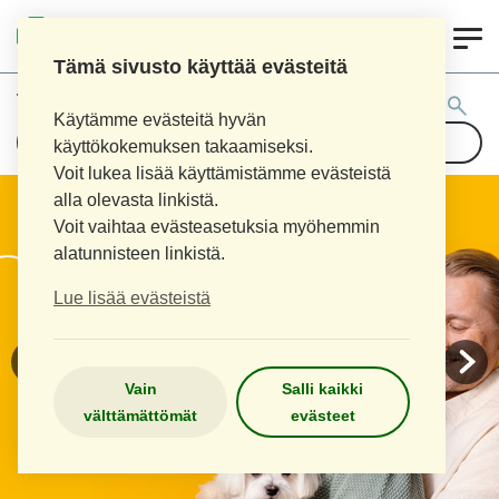
0
KOUVOLAN 10.
INKEROISTEN APTEEKKI
Tämä sivusto käyttää evästeitä
Tuotehaku:
Käytämme evästeitä hyvän
käyttökokemuksen takaamiseksi.
Voit lukea lisää käyttämistämme evästeistä
alla olevasta linkistä.
Voit vaihtaa evästeasetuksia myöhemmin
alatunnisteen linkistä.
Lue lisää evästeistä
Vain
Salli kaikki
välttämättömät
evästeet