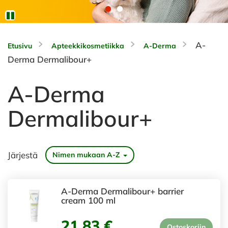
A-
Etusivu
Apteekkikosmetiikka
A-Derma
Derma Dermalibour+
A-Derma
Dermalibour+
Järjestä
Nimen mukaan A-Z
A-Derma Dermalibour+ barrier
cream 100 ml
21,83 €
Ostoskoriin