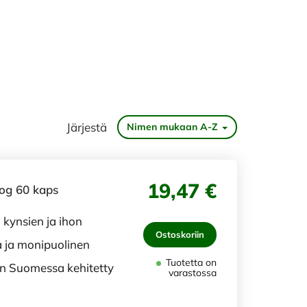
Järjestä
Nimen mukaan A-Z
19,47 €
rog 60 kaps
, kynsien ja ihon
Ostoskoriin
a ja monipuolinen
Tuotetta on
a on Suomessa kehitetty
varastossa