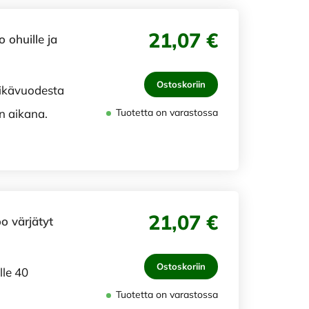
21,07 €
 ohuille ja
Ostoskoriin
0 ikävuodesta
un aikana.
Tuotetta on varastossa
21,07 €
o värjätyt
Ostoskoriin
ille 40
Tuotetta on varastossa