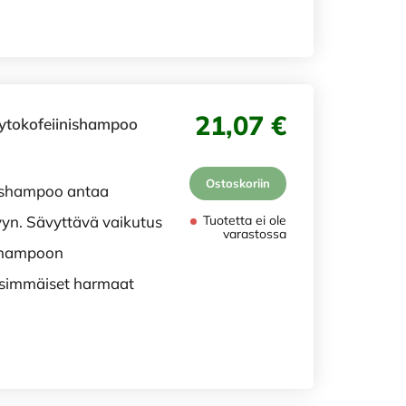
21,07 €
fytokofeiinishampoo
Ostoskoriin
nishampoo antaa
vyn. Sävyttävä vaikutus
Tuotetta ei ole
varastossa
 shampoon
ensimmäiset harmaat