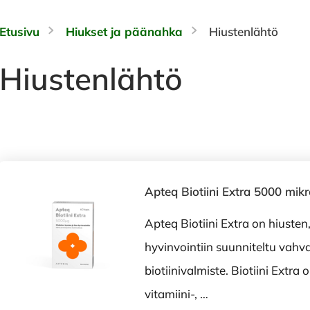
Etusivu
Hiukset ja päänahka
Hiustenlähtö
Hiustenlähtö
Apteq Biotiini Extra 5000 mik
Apteq Biotiini Extra on hiusten
hyvinvointiin suunniteltu vahv
biotiinivalmiste. Biotiini Extr
vitamiini-, …