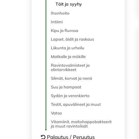
Täit ja syyhy
Ihonhoito
Intiimi
Kipu ja flunssa
Lapset, äidit ja raskaus
Liikunta ja urheilu
Matkalle ja mökille
Ravintovalmisteet ja
elintarvikkeet
Silmät, korvat ja nenä
Suu ja hampaat
Sydän ja verenkierto
Testit, apuvälineet ja muut
Vatsa
Vitamiinit, maitohappobakteerit
ja muut ravintolisät
Palautus / Peruutus