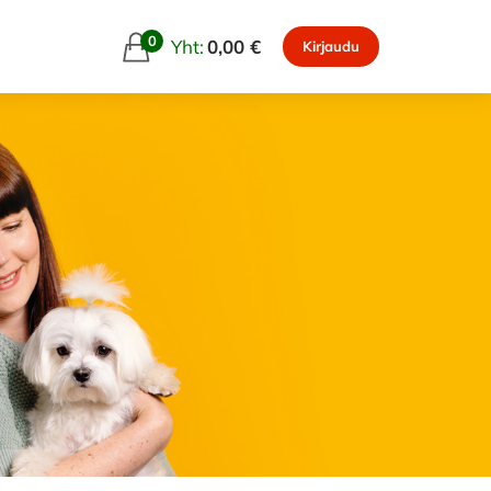
0
Yht:
0,00 €
Kirjaudu