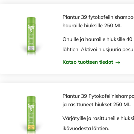
Plantur 39 fytokofeiinishampoo
hauraille hiuksille 250 ML
Ohuille ja hauraille hiuksille 4
lähtien. Aktivoi hiusjuuria pes
Katso tuotteen tiedot
Plantur 39 Fytokofeiinishampo
ja rasittuneet hiukset 250 ML
Värjätyille ja rasittuneille hiuks
ikävuodesta lähtien.