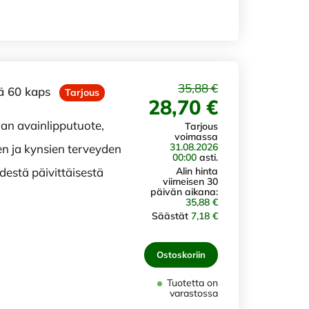
35,88 €
sä 60 kaps
Tarjous
28,70 €
an avainlipputuote,
Tarjous
voimassa
31.08.2026
en ja kynsien terveyden
00:00
asti.
Alin hinta
destä päivittäisestä
viimeisen 30
päivän aikana:
35,88 €
Säästät
7,18 €
Ostoskoriin
Tuotetta on
varastossa