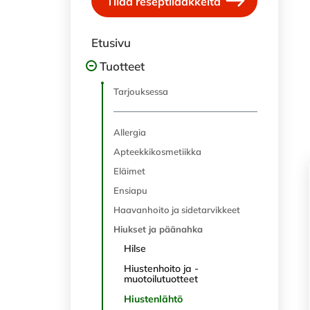
Tilaa reseptilääkkeitä
Etusivu
Tuotteet
Tarjouksessa
Allergia
Apteekkikosmetiikka
Eläimet
Ensiapu
Haavanhoito ja sidetarvikkeet
Hiukset ja päänahka
Hilse
Hiustenhoito ja -
muotoilutuotteet
Hiustenlähtö