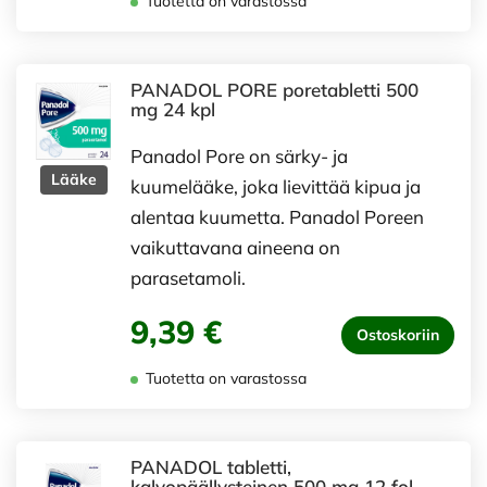
Tuotetta on varastossa
PANADOL PORE poretabletti 500
mg 24 kpl
Panadol Pore on särky- ja
Lääke
kuumelääke, joka lievittää kipua ja
alentaa kuumetta. Panadol Poreen
vaikuttavana aineena on
parasetamoli.
9,39 €
Ostoskoriin
Tuotetta on varastossa
PANADOL tabletti,
kalvopäällysteinen 500 mg 12 fol