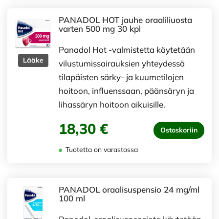
PANADOL HOT jauhe oraaliliuosta
varten 500 mg 30 kpl
Panadol Hot -valmistetta käytetään
Lääke
vilustumissairauksien yhteydessä
tilapäisten särky- ja kuumetilojen
hoitoon, influenssaan, päänsäryn ja
lihassäryn hoitoon aikuisille.
18,30 €
Ostoskoriin
Tuotetta on varastossa
PANADOL oraalisuspensio 24 mg/ml
100 ml