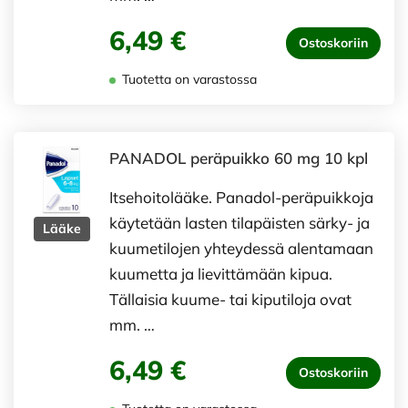
6,49 €
Ostoskoriin
Tuotetta on varastossa
PANADOL peräpuikko 60 mg 10 kpl
Itsehoitolääke. Panadol-peräpuikkoja
käytetään lasten tilapäisten särky- ja
Lääke
kuumetilojen yhteydessä alentamaan
kuumetta ja lievittämään kipua.
Tällaisia kuume- tai kiputiloja ovat
mm. …
6,49 €
Ostoskoriin