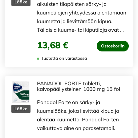
Lääke
aikuisten tilapäisten särky- ja
kuumetilojen yhteydessä alentamaan
kuumetta ja lievittämään kipua.
Tällaisia kuume- tai kiputiloja ovat …
13,68 €
Ostoskoriin
Tuotetta on varastossa
PANADOL FORTE tabletti,
kalvopäällysteinen 1000 mg 15 fol
Panadol Forte on särky- ja
Lääke
kuumelääke, joka lievittää kipua ja
alentaa kuumetta. Panadol Forten
vaikuttava aine on parasetamoli.