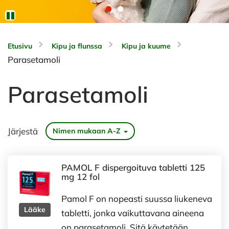
Etusivu
Kipu ja flunssa
Kipu ja kuume
Parasetamoli
Parasetamoli
Järjestä
Nimen mukaan A-Z
PAMOL F dispergoituva tabletti 125
mg 12 fol
Pamol F on nopeasti suussa liukeneva
Lääke
tabletti, jonka vaikuttavana aineena
on parasetamoli. Sitä käytetään