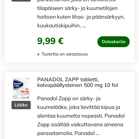
tilapäiseen särky- ja kuumetilojen
hoitoon kuten lihas- ja päänsärkyyn,
kuukautiskipuihin, …
9,99 €
Ostoskoriin
Tuotetta on varastossa
PANADOL ZAPP tabletti,
kalvopäällysteinen 500 mg 10 fol
Panadol Zapp on särky- ja
Lääke
kuumelääke, joka lievittää kipua ja
alentaa kuumetta nopeasti. Panadol
Zapp sisältää vaikuttavana aineena
parasetamolia. Panadol …