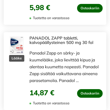
5,98 €
Ostoskoriin
Tuotetta on varastossa
PANADOL ZAPP tabletti,
kalvopäällysteinen 500 mg 30 fol
Panadol Zapp on särky- ja
Lääke
kuumelääke, joka lievittää kipua ja
alentaa kuumetta nopeasti. Panadol
Zapp sisältää vaikuttavana aineena
parasetamolia. Panadol …
14,87 €
Ostoskoriin
Tuotetta on varastossa