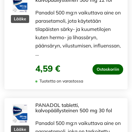
Panadol 500 mg:n vaikuttava aine on
Lääke
parasetamoli, jota käytetään
tilapäisten särky- ja kuumetilojen
kuten hermo- ja lihassäryn,
päänsäryn, vilustumisen, influenssan,
…
4,59 €
Ostoskoriin
Tuotetta on varastossa
PANADOL tabletti,
kalvopäällysteinen 500 mg 30 fol
Panadol 500 mg:n vaikuttava aine on
Lääke
parasetamoli, joka on tarkoitettu