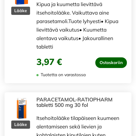
Kipua ja kuumetta lievittävä
Lääke
itsehoitolääke. Vaikuttava aine
parasetamoli.Tuote lyhyesti• Kipua
lievittävä vaikutus• Kuumetta
alentava vaikutus• Jakourallinen
tabletti
3,97 €
Ostoskoriin
Tuotetta on varastossa
PARACETAMOL-RATIOPHARM
tabletti 500 mg 30 fol
Itsehoitolääke tilapäiseen kuumeen
Lääke
alentamiseen sekä lievien ja
kohtalaisten kiputilojen kuten