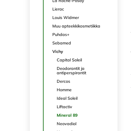
La Roche-Posay
Lierac
Louis Widmer
Muu apteekkikosmetiikka
Puhdas+
Sebamed
Vichy
Capital Soleil
Deodorantit ja
antiperspirantit
Dercos
Homme
Ideal Soleil
Liftactiv
Mineral 89
Neovadiol