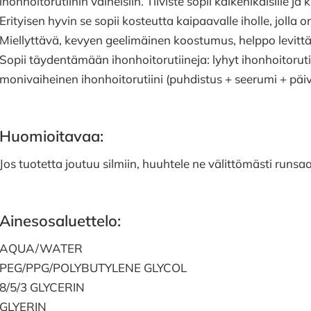
ihonhoitorutiinin vaiheisiin. Tiiviste sopii kaikenikäisille ja 
Erityisen hyvin se sopii kosteutta kaipaavalle iholle, jolla
Miellyttävä, kevyen geelimäinen koostumus, helppo levittä
Sopii täydentämään ihonhoitorutiineja: lyhyt ihonhoitoruti
monivaiheinen ihonhoitorutiini (puhdistus + seerumi + päi
Huomioitavaa:
Jos tuotetta joutuu silmiin, huuhtele ne välittömästi runsaa
Ainesosaluettelo:
AQUA/WATER
PEG/PPG/POLYBUTYLENE GLYCOL
8/5/3 GLYCERIN
GLYERIN