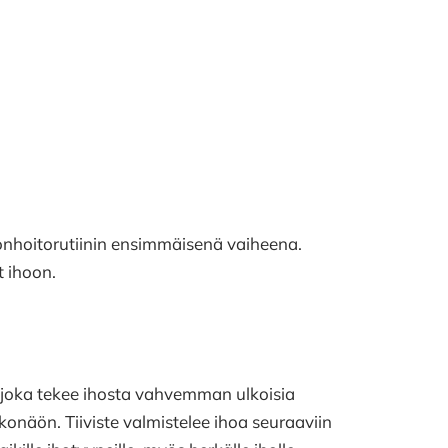
ihonhoitorutiinin ensimmäisenä vaiheena.
 ihoon.
, joka tekee ihosta vahvemman ulkoisia
konäön. Tiiviste valmistelee ihoa seuraaviin