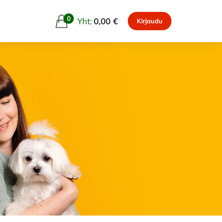
0
Yht:
0,00 €
Kirjaudu