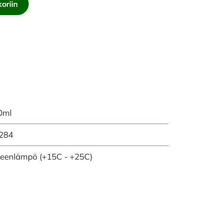
oriin
0ml
284
eenlämpö (+15C - +25C)