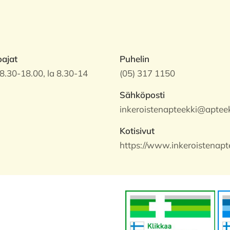
oajat
Puhelin
8.30-18.00, la 8.30-14
(05) 317 1150
Sähköposti
inkeroistenapteekki@apteek
Kotisivut
https://www.inkeroistenapte