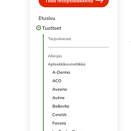
Tilaa reseptilääkkeitä
Etusivu
Tuotteet
Tarjouksessa
Allergia
Apteekkikosmetiikka
A-Derma
ACO
Aveeno
Avène
Bellavita
CeraVe
Favora