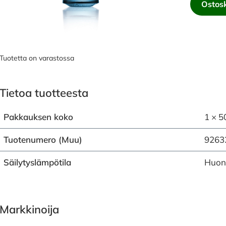
Ostosk
Tuotetta on varastossa
Tietoa tuotteesta
Pakkauksen koko
1 × 5
Tuotenumero (Muu)
9263
Säilytyslämpötila
Huon
Markkinoija