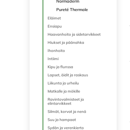
Normaderm
Pureté Thermale
Eläimet
Ensiapu
Haavanhoito ja sidetarvikkeet
Hiukset ja päänahka
Ihonhoito
Intiimi
Kipu ja flunssa
Lapset, äidit ja raskaus
Liikunta ja urheilu
Matkalle ja mökille
Ravintovalmisteet ja
elintarvikkeet
Silmät, korvat ja nenä
Suu ja hampaat
Sydän ja verenkierto