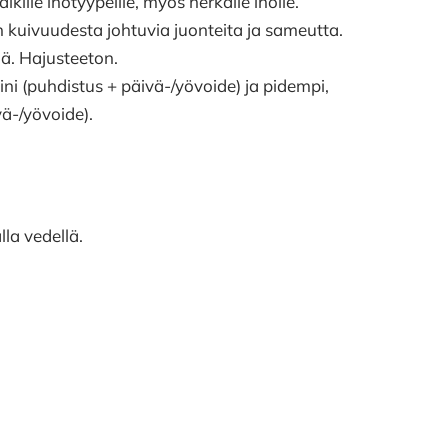
kaikille ihotyypeille, myös herkälle iholle.
 on kuivuudesta johtuvia juonteita ja sameutta.
ä. Hajusteeton.
ini (puhdistus + päivä-/yövoide) ja pidempi,
vä-/yövoide).
lla vedellä.