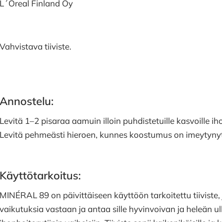
L´Oreal Finland Oy
Vahvistava tiiviste.
Annostelu:
Levitä 1–2 pisaraa aamuin illoin puhdistetuille kasvoille 
Levitä pehmeästi hieroen, kunnes koostumus on imeytynyt
Käyttötarkoitus:
MINÉRAL 89 on päivittäiseen käyttöön tarkoitettu tiiviste
vaikutuksia vastaan ja antaa sille hyvinvoivan ja heleän ul