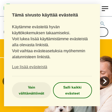
0
KOUVOLAN 10.
INKEROISTEN APTEEKKI
Tämä sivusto käyttää evästeitä
Tuotehaku:
Käytämme evästeitä hyvän
käyttökokemuksen takaamiseksi.
Voit lukea lisää käyttämistämme evästeistä
alla olevasta linkistä.
Voit vaihtaa evästeasetuksia myöhemmin
alatunnisteen linkistä.
Lue lisää evästeistä
Vain
Salli kaikki
välttämättömät
evästeet